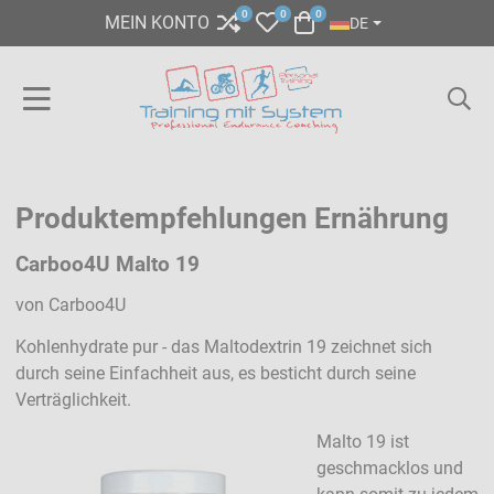
SPRACHE AUSWÄHL
0
0
0
COMPARE
MY WISHLIST
WARENKORB
MEIN KONTO
DE
Produktempfehlungen Ernährung
Carboo4U Malto 19
von Carboo4U
Kohlenhydrate pur - das Maltodextrin 19 zeichnet sich
durch seine Einfachheit aus, es besticht durch seine
Verträglichkeit.
Malto 19 ist
geschmacklos und