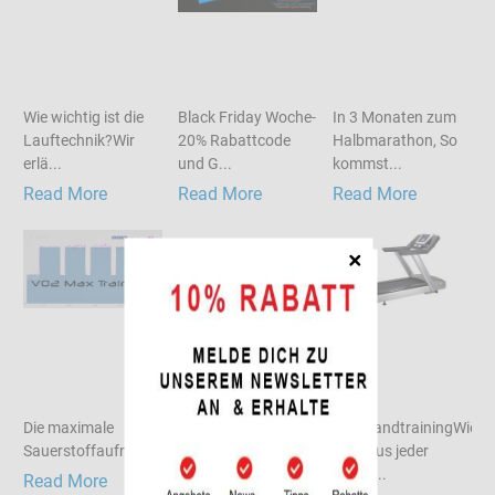
Wie wichtig ist die
Black Friday Woche-
In 3 Monaten zum
Lauftechnik?Wir
20% Rabattcode
Halbmarathon, So
erlä...
und G...
kommst...
Read More
Read More
Read More
Die maximale
Ein Überblick über
LaufbandtrainingWie
SauerstoffaufnahmeGrundlage...
die
man aus jeder
Trainingsbereiche...
Einhei...
Read More