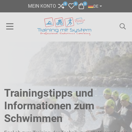
SPRACHE AUSWÄHL
0
0
0
COMPARE
MY WISHLIST
WARENKORB
MEIN KONTO
DE
Trainingstipps und
Informationen zum
Schwimmen