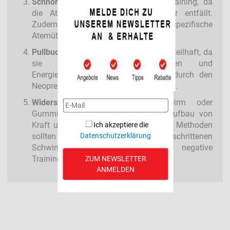
Schnorchel:
Erleichtern das Techniktraining, da
die Atmung als limitierender Faktor entfällt.
Zudem ermöglichen sie spezifische
Atemübungen.
Pullbuoy:
Besonders für Triathleten vorteilhaft, da
sie die Wasserlage optimieren und
Energieeinsparungen simulieren, die durch den
Neoprenanzug im Wettkampf entstehen.
Widerstandshilfen
(z. B. Fallschirm oder
Gummiseil): Dienen dem gezielten Aufbau von
Kraft und Widerstandsfähigkeit. Diese Methoden
Ich akzeptiere die
Datenschutzerklärung
sollten allerdings nur von fortgeschrittenen
Schwimmern genutzt werden, um negative
Trainingseffekte zu vermeiden.
ZUM NEWSLETTER
ANMELDEN