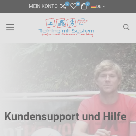
SPRACHE AUSWÄHL
0
0
0
COMPARE
MY WISHLIST
WARENKORB
MEIN KONTO
DE
Kundensupport und Hilfe