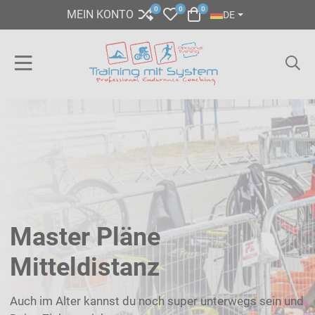
SPRACHE AUSWÄHL
0
0
0
COMPARE
MY WISHLIST
WARENKORB
MEIN KONTO
DE
Master Pläne
Mitteldistanz
Auch im Alter kannst du noch super unterwegs sein und