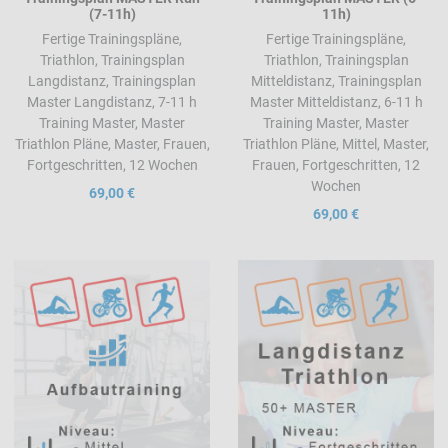
(7-11h)
11h)
Fertige Trainingspläne,
Fertige Trainingspläne,
Triathlon, Trainingsplan
Triathlon, Trainingsplan
Langdistanz, Trainingsplan
Mitteldistanz, Trainingsplan
Master Langdistanz, 7-11 h
Master Mitteldistanz, 6-11 h
Training Master, Master
Training Master, Master
Triathlon Pläne, Master, Frauen,
Triathlon Pläne, Mittel, Master,
Fortgeschritten, 12 Wochen
Frauen, Fortgeschritten, 12
Wochen
69,00 €
69,00 €
Add to Wishlist
A
Add to Compare
A
Quick View
Q