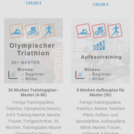
139,00 €
139,00 €
Add to Wishlist
A
Add to Compare
A
Quick View
Q
36 Wochen Trainingsplan -
8 Wochen Aufbauplan für
Master (4-8h)
Master (5h)
Fertige Trainingspläne,
Fertige Trainingspläne,
Triathlon, Olympische Distanz,
Triathlon, Master Triathlon
4-8 h Training Master, Master,
Pläne, Aufbau- und
Frauen, Fortgeschritten, 36
Spezialpläne, Aufbaupläne,
Wochen, Trainingsplan Master
Mittel, Master, Frauen,
Olympische Distanz
Anfänger, 8 Wochen