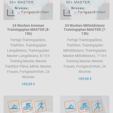
24 Wochen Ironman
24 Wochen Mitteldistanz
Trainingsplan MASTER (8-
Trainingsplan MASTER (7-
15h)
13h)
Fertige Trainingspläne,
Fertige Trainingspläne,
Triathlon, Trainingsplan
Triathlon, Trainingsplan
Langdistanz, Trainingsplan
Mitteldistanz, Trainingsplan
Master Langdistanz, 8-15 h
Master Mitteldistanz, 7-13 h
Training Master, Master
Training Master, Master,
Triathlon Pläne, Mittel, Master,
Frauen, Fortgeschritten, 24
Frauen, Fortgeschritten, 24
Wochen
Wochen
109,00 €
109,00 €
Add to Wishlist
A
Add to Compare
A