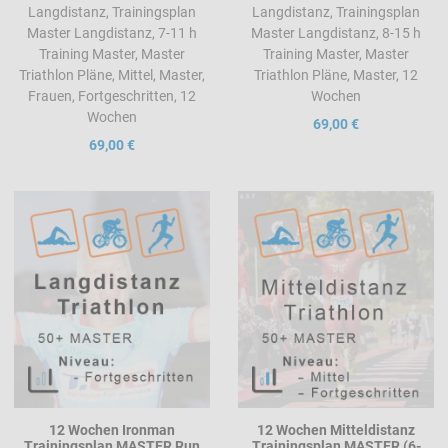
Langdistanz, Trainingsplan
Langdistanz, Trainingsplan
Master Langdistanz, 7-11 h
Master Langdistanz, 8-15 h
Training Master, Master
Training Master, Master
Triathlon Pläne, Mittel, Master,
Triathlon Pläne, Master, 12
Frauen, Fortgeschritten, 12
Wochen
Wochen
69,00 €
69,00 €
Add to Wishlist
A
Add to Compare
A
Quick View
Q
12 Wochen Ironman
12 Wochen Mitteldistanz
Trainingsplan MASTER Run
Trainingsplan MASTER (6-