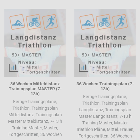
Add to Wishlist
A
Add to Compare
A
Quick View
Q
36 Wochen Mitteldistanz
36 Wochen Trainingsplan (7-
Trainingsplan MASTER (7-
13h)
13h)
Fertige Trainingspläne,
Fertige Trainingspläne,
Triathlon, Trainingsplan
Triathlon, Trainingsplan
Langdistanz, Trainingsplan
Mitteldistanz, Trainingsplan
Master Langdistanz, 7-13 h
Master Mitteldistanz, 7-13 h
Training Master, Master
Training Master, Master,
Triathlon Pläne, Mittel, Frauen,
Fortgeschritten, 36 Wochen
Fortgeschritten, 36 Wochen