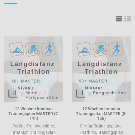
Grid
L
Add to Wishlist
A
Add to Compare
A
Quick View
Q
12 Wochen Ironman
12 Wochen Ironman
Trainingsplan MASTER (7-
Trainingsplan MASTER (8-
11h)
15h)
Fertige Trainingspläne,
Fertige Trainingspläne,
Triathlon, Trainingsplan
Triathlon, Trainingsplan