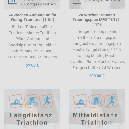
24 Wochen Aufbauplan für
24 Wochen Ironman
Wenig-Trainierer (3-5h)
Trainingsplan MASTER (7-
11h)
Fertige Trainingspläne,
Fertige Trainingspläne,
Triathlon, Master Triathlon
Triathlon, Trainingsplan
Pläne, Aufbau- und
Langdistanz, Trainingsplan
Spezialpläne, Aufbaupläne,
Master Langdistanz, 7-11 h
Mittel, Master, Frauen,
Training Master, Master
Fortgeschritten, 24 Wochen
Triathlon Pläne, Master, Frauen,
59,00 €
Fortgeschritten, 24 Wochen
109,00 €
Add to Wishlist
A
Add to Compare
A
Quick View
Q