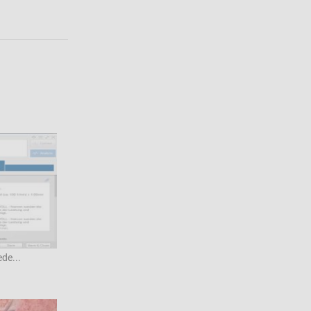
ede...