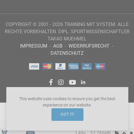
COPYRIGHT © 2001 - 2026 TRAINING MIT SYSTEM. ALLE
RECHTE VORBEHALTEN. DIPL. SPORTWISSENSCHAFTLER
TAKAO MUEHMEL
IMPRESSUM
-
AGB
-
WIDERRUFSRECHT
-
DATENSCHUTZ
FACEBOOK SOCIAL LINK
INSTAGRAM SOCIAL LINK
YOUTUBE SOCIAL LINK
LINKEDIN SOCIAL LIN
This website uses cookies to ensure you get the best
experience on our website.
GOT IT!
Products
1.49s
52.766MB
131