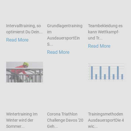
Intervalltraining, so
Grundlagentraining
Teambekleidung es
optimierst Du Dein...
im
kann Wettkampf-
AusdauersportEin
und Tr...
Read More
S...
Read More
Read More
Wintertraining Im
Corona Triathlon
Trainingsmethoden
Winter wird der
Challenge Davos '20
AusdauersportDie 4
Sommer...
Geh...
wic...