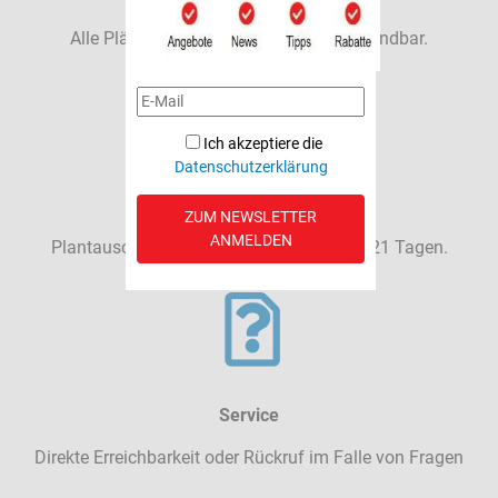
Alle Pläne sind beliebig oft wiederverwendbar.
Ich akzeptiere die
Datenschutzerklärung
Wechselservice
ZUM NEWSLETTER
ANMELDEN
Plantausch oder Rückgabe in den ersten 21 Tagen.
Service
Direkte Erreichbarkeit oder Rückruf im Falle von Fragen