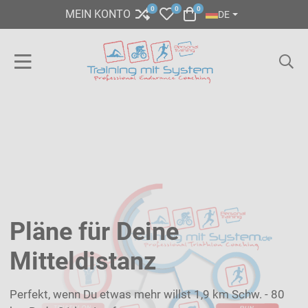
SPRACHE AUSWÄHL
0
0
0
COMPARE
MY WISHLIST
WARENKORB
MEIN KONTO
DE
Pläne für Deine
Mitteldistanz
Perfekt, wenn Du etwas mehr willst 1,9 km Schw. - 80