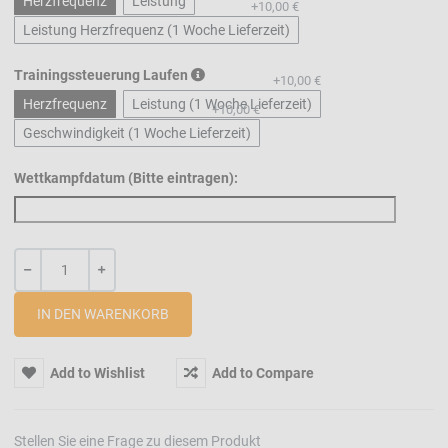
Herzfrequenz
Leistung
+10,00 €
Leistung Herzfrequenz (1 Woche Lieferzeit)
Trainingssteuerung Laufen
+10,00 €
Herzfrequenz
Leistung (1 Woche Lieferzeit)
+10,00 €
Geschwindigkeit (1 Woche Lieferzeit)
Wettkampfdatum (Bitte eintragen):
-
+
Menge
Add to Wishlist
Add to Compare
Stellen Sie eine Frage zu diesem Produkt