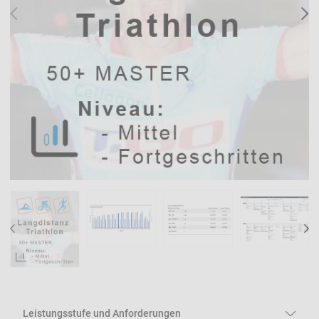
PREV
N
PREV
NE
Leistungsstufe und Anforderungen